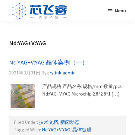
Skip
Skip
Skip
Skip
Menu
to
to
to
to
primary
main
primary
footer
Laser
激
navigation
content
sidebar
Crylink
光
晶
Nd:YAG+V:YAG
体，
非
线
Nd:YAG+V:YAG 晶体案例（一）
性
2021年3月31日
By
crylink-admin
晶
体，
产品规格 产品名称 规格/mm 数量/pcs
调
Nd:YAG+V:YAG Microchip 2.8*2.8*1 […]
Q
晶
体，
激
Filed Under:
技术文档
,
新闻动态
光
Tagged With:
Nd:YAG+V:YAG
,
晶体镀膜