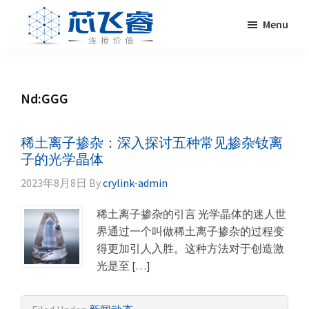
Skip
Skip
Skip
Skip
Menu
to
to
to
to
primary
main
primary
footer
Laser
激
navigation
content
sidebar
Crylink
光
晶
Nd:GGG
体，
非
线
稀土离子掺杂：深入探讨五种常见掺杂钕离
性
子的光学晶体
晶
2023年8月8日
By
crylink-admin
体，
调
稀土离子掺杂的引言 光学晶体的迷人世
Q
界通过一个叫做稀土离子掺杂的过程变
晶
得更加引人入胜。这种方法对于创造激
体，
光是至 […]
激
光