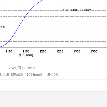
V:YAG面；AOI=0°
1nm,R=85%±2%；1064nm±1nm,R<10%