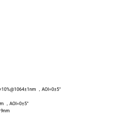
<10%@1064±1nm ，AOI=0±5°
m ，AOI=0±5°
19nm