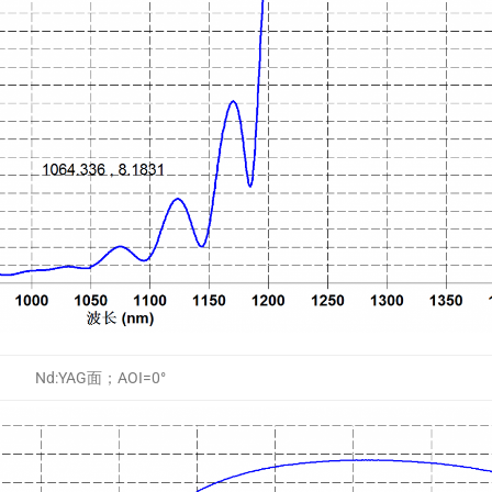
Nd:YAG面；AOI=0°