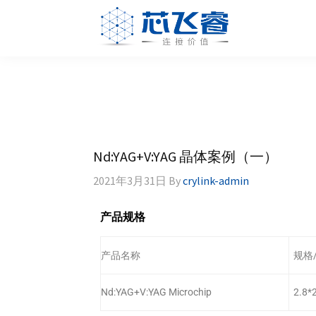
Skip
Skip
Skip
Skip
to
to
to
to
primary
main
primary
footer
Laser
激
navigation
content
sidebar
Crylink
光
晶
体，
非
线
Nd:YAG+V:YAG 晶体案例（一）
性
晶
2021年3月31日
By
crylink-admin
体，
调
产品规格
Q
晶
产品名称
规格
体，
激
Nd:YAG+V:YAG Microchip
2.8*
光