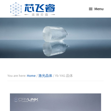
Skip
Skip
Skip
Skip
Menu
to
to
to
to
primary
main
primary
footer
Laser
激
navigation
content
sidebar
Crylink
光
晶
体，
非
线
性
晶
体，
调
You are here:
Home
/
激光晶体
/
Yb YAG 晶体
Q
晶
体，
激
光