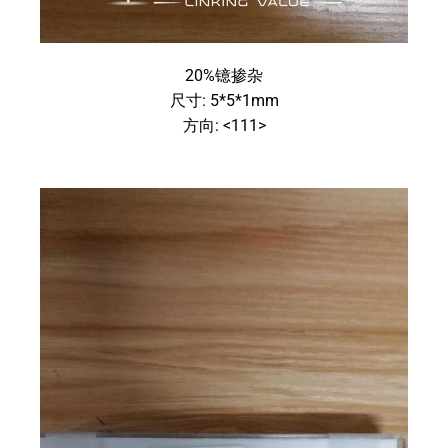
20%镱掺杂
尺寸: 5*5*1mm
方向: <111>