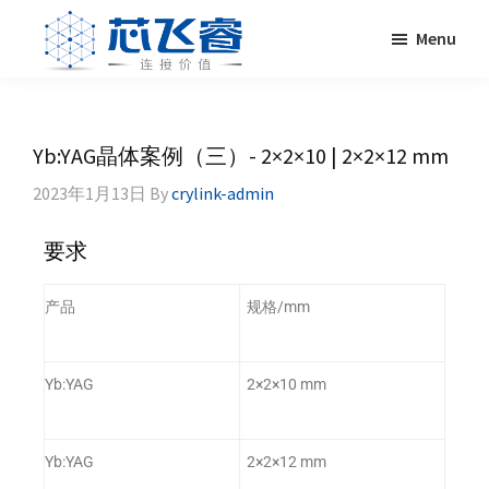
Skip
Skip
Skip
Skip
Menu
to
to
to
to
primary
main
primary
footer
Laser
激
navigation
content
sidebar
Crylink
光
晶
Yb:YAG晶体案例（三）- 2×2×10 | 2×2×12 mm
体，
2023年1月13日
By
crylink-admin
非
线
性
要求
晶
体，
产品
规格/mm
调
Q
晶
Yb:YAG
2×2×10 mm
体，
激
Yb:YAG
2×2×12 mm
光