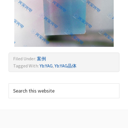
Filed Under:
案例
Tagged With:
Yb:YAG
,
Yb:YAG晶体