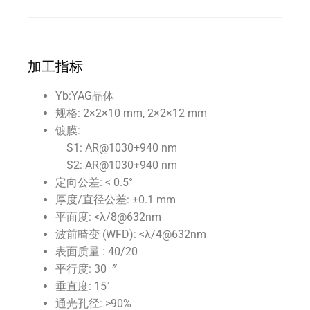
器
加工指标
Yb:YAG晶体
规格: 2×2×10 mm, 2×2×12 mm
镀膜:
S1: AR@1030+940 nm
S2: AR@1030+940 nm
定向公差: < 0.5°
厚度/直径公差: ±0.1 mm
平面度: <λ/8@632nm
波前畸变 (WFD): <λ/4@632nm
表面质量 : 40/20
平行度: 30〞
垂直度: 15ˊ
通光孔径: >90%