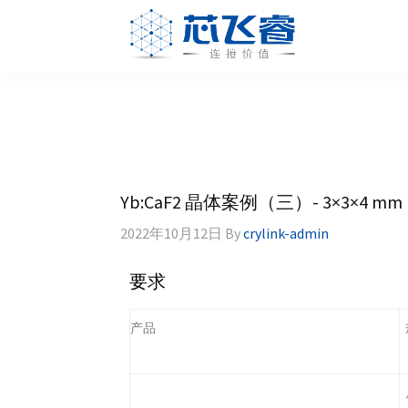
Skip
Skip
Skip
Skip
to
to
to
to
primary
main
primary
footer
Laser
激
navigation
content
sidebar
Crylink
光
晶
体，
非
线
Yb:CaF2 晶体案例（三）- 3×3×4 mm
性
晶
2022年10月12日
By
crylink-admin
体，
调
要求
Q
晶
产品
体，
激
光