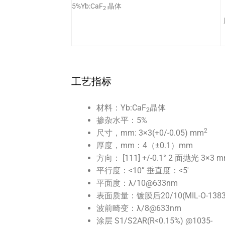
器
5%Yb:CaF
晶体
2
工艺指标
材料：Yb:CaF
晶体
2
掺杂水平：5%
2
尺寸，mm: 3×3(+0/-0.05) mm
厚度，mm：4（±0.1）mm
方向： [111] +/-0.1° 2 面抛光 3×3 
平行度：<10” 垂直度：<5′
平面度：λ/10@633nm
表面质量：镀膜后20/10(MIL-O-1383
波前畸变：λ/8@633nm
涂层 S1/S2AR(R<0.15%) @1035-