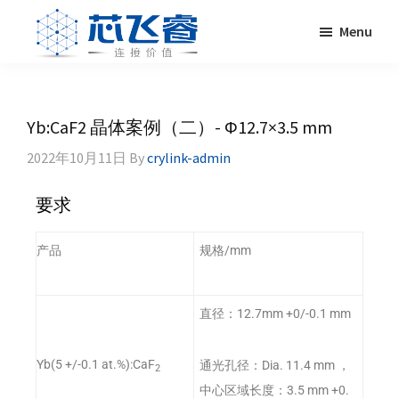
Skip
Skip
Skip
Skip
Menu
to
to
to
to
primary
main
primary
footer
Laser
激
navigation
content
sidebar
Crylink
光
晶
Yb:CaF2 晶体案例（二）- Φ12.7×3.5 mm
体，
2022年10月11日
By
crylink-admin
非
线
性
要求
晶
体，
产品
规格/mm
调
Q
晶
直径：12.7mm +0/-0.1 mm
体，
激
Yb(5 +/-0.1 at.%):CaF
通光孔径：Dia. 11.4 mm ，
2
光
中心区域长度：3.5 mm +0.