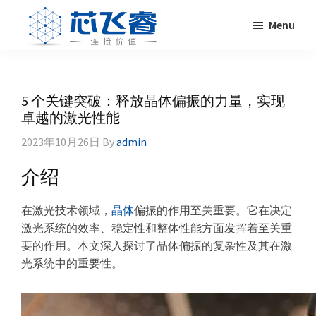
Skip
Skip
Skip
Skip
Menu
to
to
to
to
primary
main
primary
footer
Laser
激
navigation
content
sidebar
Crylink
光
晶
5 个关键突破：释放晶体偏振的力量，实现
体，
卓越的激光性能
非
2023年10月26日
By
admin
线
性
介绍
晶
体，
在激光技术领域，
晶体
偏振的作用至关重要。它在决定
调
激光系统的效率、稳定性和整体性能方面发挥着至关重
Q
要的作用。本文深入探讨了晶体偏振的复杂性及其在激
晶
光系统中的重要性。
体，
激
光