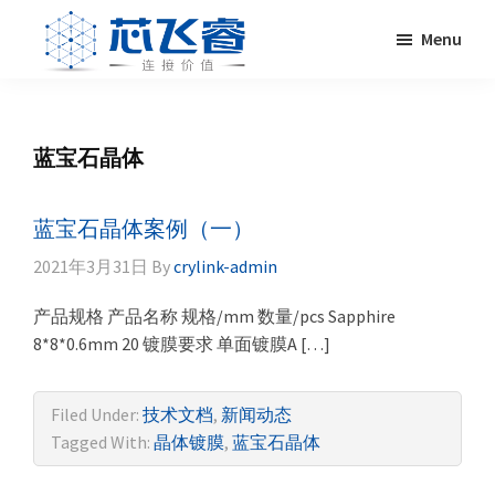
Skip
Skip
Skip
Skip
Menu
to
to
to
to
primary
main
primary
footer
Laser
激
navigation
content
sidebar
Crylink
光
晶
蓝宝石晶体
体，
非
线
蓝宝石晶体案例（一）
性
2021年3月31日
By
crylink-admin
晶
体，
产品规格 产品名称 规格/mm 数量/pcs Sapphire
调
8*8*0.6mm 20 镀膜要求 单面镀膜A […]
Q
晶
Filed Under:
技术文档
,
新闻动态
体，
Tagged With:
晶体镀膜
,
蓝宝石晶体
激
光