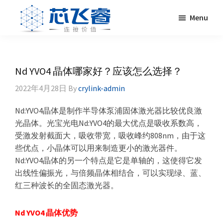
Skip
Skip
Skip
Skip
Menu
to
to
to
to
primary
main
primary
footer
Laser
激
navigation
content
sidebar
Crylink
光
晶
Nd YVO4 晶体哪家好？应该怎么选择？
体，
2022年4月28日
By
crylink-admin
非
线
Nd:YVO4晶体是制作半导体泵浦固体激光器比较优良激
性
光晶体。光宝光电Nd:YVO4的最大优点是吸收系数高，
晶
受激发射截面大，吸收带宽，吸收峰约808nm，由于这
体，
些优点，小晶体可以用来制造更小的激光器件。
调
Nd:YVO4晶体的另一个特点是它是单轴的，这使得它发
Q
出线性偏振光，与倍频晶体相结合，可以实现绿、蓝、
晶
红三种波长的全固态激光器。
体，
激
Nd YVO4 晶体优势
光