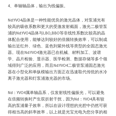
4、单轴轴晶体，输出为线偏振。
Nd:YVO4晶体是一种性能优良的激光晶体，对泵浦光有
较高的吸收系数和更大的受激发射截面，激光二极管泵
浦的Nd:YVO4晶体与LBO,BBO等非线性系数比较高的晶
体配合使用，能够达到较好的倍频转换效率，可以制成
输出近红外、绿色、蓝色到紫外线等类型的全固态激光
器。现在Nd:YVO4激光器已在机械、材料加工、波谱
学、晶片检验、显示器、医学检测、数据存储等多个领
域得到广泛的应用，而且Nd:YVO4二极管泵浦固态激光
器在小型化和单纵模输出方面正在迅速取代传统的水冷
离子激光器和灯泵浦激光器的市场。
Nd：YVO4属单轴晶系，仅发射线性偏振光，可以避免
在倍频转换时产生双折射干扰，因为Nd：YVO4具有较
高的泵浦量子效率，所以在设计理想的光腔中仍然可获
得相当高的斜率效率，以上就是光宝光电为您分享的相