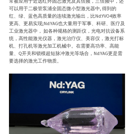
常被应用于近远红外固态激光及其倍频，三倍频中，还
器
可以用于二极管泵浦全固态微小型激光器中, 得到的
红、绿、蓝色高质量的连续激光输出，比Nd:YVO4效率
更高、更易实现;Nd:YAG也大量用于军事、科研、医疗及
工业激光器中， 如各种规格的测距仪，光电对抗设备系
统，高性能激光仪器，激光治疗仪、美容仪，激光打标
机、打孔机等激光加工机械中。在需要高功率、高能
量、Q开关和锁模超短脉冲激光等场合，Nd:YAG更是需
要选择的激光工作物质。