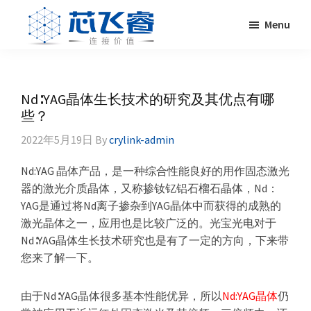
Skip
Skip
Skip
Skip
Menu
to
to
to
to
primary
main
primary
footer
Laser
激
navigation
content
sidebar
Crylink
光
晶
Nd∶YAG晶体生长技术的研究及其优点有哪
体，
些？
非
2022年5月19日
By
crylink-admin
线
性
Nd:YAG 晶体产品，是一种综合性能良好的用作固态激光
晶
器的激光介质晶体，又称掺钕钇铝石榴石晶体，Nd：
体，
YAG是通过将Nd离子掺杂到YAG晶体中而获得的成熟的
调
激光晶体之一，应用也是比较广泛的。光宝光电对于
Q
Nd∶YAG晶体生长技术研究也是有了一定的方向，下来带
晶
您来了解一下。
体，
激
由于Nd∶YAG晶体很多基本性能优异，所以
Nd:YAG晶体
仍
光