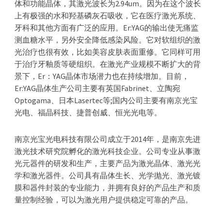
体和功能晶体，其激光波长为2.94um。因为在这个波长
上有极强的水和羟基磷灰石吸收，它在医疗激光系统、
牙科和其他方面有广泛的应用。Er:YAG的输出使无痛监
测血糖水平，另外安全降低感染风险。它对软组织的激
光治疗也很有效，比如美容皮肤表面重修。它同样可用
于治疗牙釉质等硬组织。在激光产业规模不断扩大的背
景下，Er：YAG晶体市场潜力也在持续增加。目前，
Er:YAG晶体生产公司主要有英国Fabrinet、立陶宛
Optogama、日本Lasertec等;国内公司主要有南京光宝
光电、福晶科技、捷普创威、恒光光电等。
南京光宝光电科技有限公司成立于2014年，是南京先进
激光技术研究院孵化的激光科技企业。公司专业从事激
光元器件的研发和生产，主要产品为激光晶体、激光光
学和激光器件。公司具有晶体生长、光学抛光、激光镀
膜和器件封装的专业能力，并拥有良好的产品生产和质
量控制经验，可以为激光用户提供稳定可靠的产品。