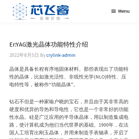
Skip
Skip
Skip
Skip
Menu
to
to
to
to
primary
main
primary
footer
Laser
激
navigation
content
sidebar
Crylink
光
晶
Er:YAG激光晶体功能特性介绍
体，
2022年8月5日
By
crylink-admin
非
线
晶体是具备长程有序地固体材料。那些表现出了功能特
性
性的晶体，比如激光活性、非线性光学(NLO)特性、压
晶
电特性等，被称作“功能晶体”。
体，
调
钻石不但是一种家喻户晓的宝石，并且由于其非常高的
Q
硬度和优异的导热和导电性，它也是一个非常好的功能
晶
性水晶。硅是广泛应用的半导体晶体，用以制造集成电
体，
路，使计算机成为他们当代世界的基础。1900年，在法
激
国人工培育出刚玉晶体，并用来制造手表轴承，开启了
光