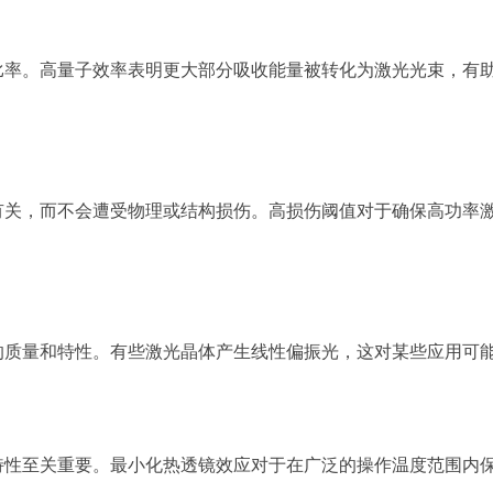
比率。高量子效率表明更大部分吸收能量被转化为激光光束，有
有关，而不会遭受物理或结构损伤。高损伤阈值对于确保高功率
的质量和特性。有些激光晶体产生线性偏振光，这对某些应用可
特性至关重要。最小化热透镜效应对于在广泛的操作温度范围内