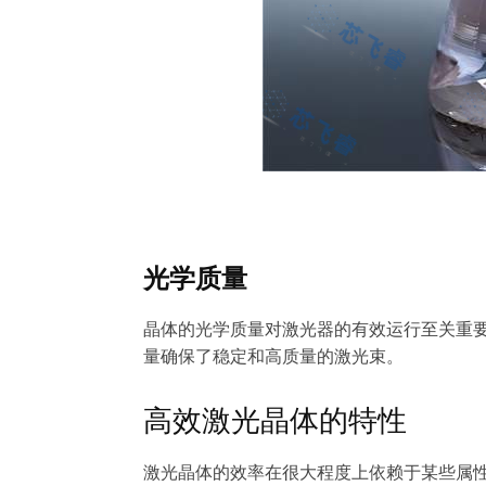
光学质量
晶体的光学质量对激光器的有效运行至关重
量确保了稳定和高质量的激光束。
高效激光晶体的特性
激光晶体的效率在很大程度上依赖于某些属