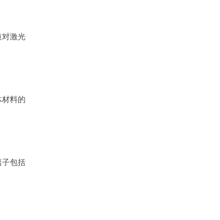
质对激光
体材料的
离子包括