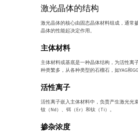
激光晶体的结构
激光晶体的核心由固态晶体材料组成，通常
晶体的性能起决定作用。
主体材料
主体材料或基底是一种晶体结构，为活性离
种类繁多，从各种类型的石榴石，如YAG和GG
活性离子
活性离子嵌入主体材料中，负责产生激光光
钕（Nd）、铒（Er）和钛（Ti）。
掺杂浓度