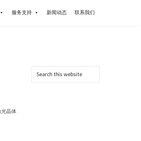
服务支持
新闻动态
联系我们
激光晶体