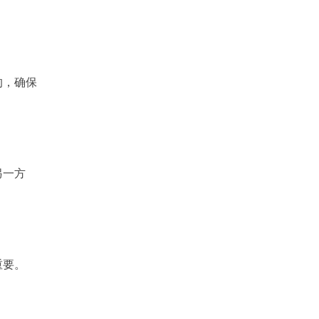
的，确保
另一方
重要。