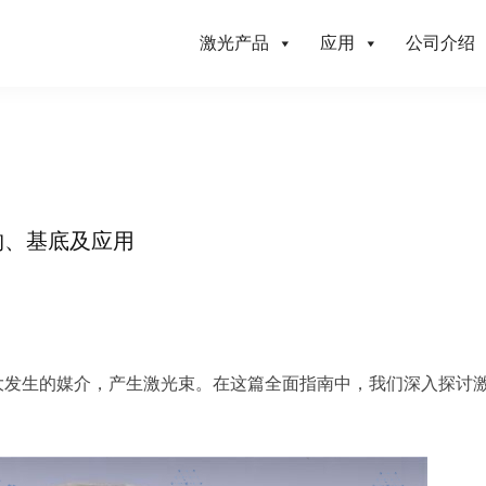
激光产品
应用
公司介绍
构、基底及应用
大发生的媒介，产生激光束。在这篇全面指南中，我们深入探讨