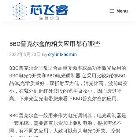
Skip
Skip
Skip
Skip
Menu
to
to
to
to
primary
main
primary
footer
Laser
激
navigation
content
sidebar
Crylink
光
晶
BBO普克尔盒的相关应用都有哪些
体，
2022年5月20日
By
crylink-admin
非
线
BBO普克尔盒非常适合高重复频率或高功率激光应用的
性
BBO电光Q开关和BBO电光调制器,它采用比较好的BBO
晶
晶体,光学质量好，双折射应力低，消光比高，波前畸变
体，
小，在紫外到近红外波段的光学吸收小，因而透过率
调
高。下来光宝光电带您来看下BBO普克尔盒的应用。
Q
晶
BBO普克尔盒一般用来作为电光调制器，电光调制器是
体，
一套系统，需要普克尔盒加上驱动电源，根据需求不
激
同，有不同的应用，大致可以分为电光Q开关、腔倒
光