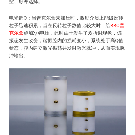
空、脉冲选择。
器
电光调Q：当普克尔盒未加压时，激励介质上能级反转
粒子迅速积累，当在反转粒子数值比较大时，给
BBO普
克尔盒
施加λ/4电压，此时由于发生了双折射现象，偏
振态发生改变，谐振腔内的损耗变小，系统处于高Q值
状态，腔内建立激光振荡并发射激光脉冲，从而实现脉
冲输出。