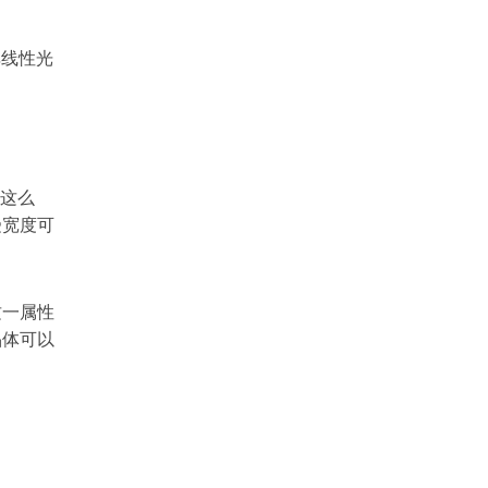
非线性光
，这么
受宽度可
这一属性
晶体可以