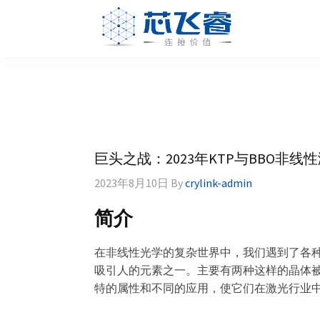
Skip
Skip
Skip
Skip
to
to
to
to
primary
main
primary
footer
Laser
激
navigation
content
sidebar
Crylink
光
晶
体，
非
线
巨头之战：2023年KTP与BBO非
性
晶
2023年8月10日
By
crylink-admin
体，
简介
调
Q
在非线性光学的复杂世界中，我们遇到了各
晶
吸引人的元素之一。主要有两种这样的晶体
体，
特的属性和不同的应用，使它们在激光行业
激
光