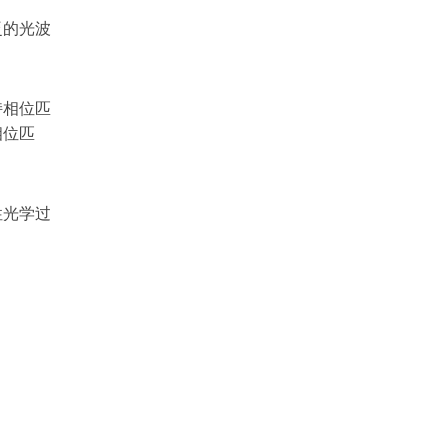
泛的光波
持相位匹
相位匹
性光学过