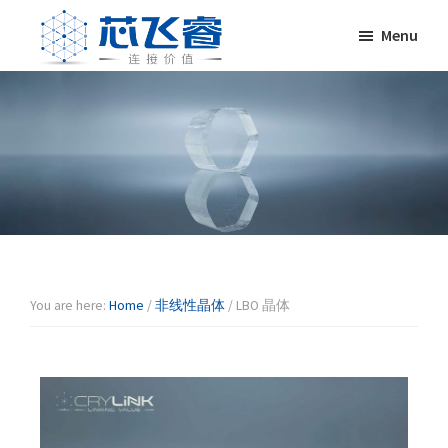
Skip
Skip
Skip
Skip
Menu
to
to
to
to
primary
main
primary
footer
Laser
激
navigation
content
sidebar
Crylink
光
晶
体，
非
线
性
晶
体，
调
You are here:
Home
/
非线性晶体
/
LBO 晶体
Q
晶
体，
激
光