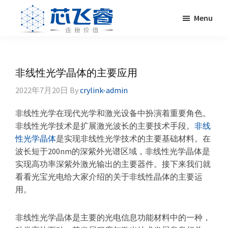
Skip
Skip
Skip
Skip
Menu
to
to
to
to
primary
main
primary
footer
Laser
激
navigation
content
sidebar
Crylink
光
晶
非线性光学晶体的主要应用
体，
2022年7月20日
By
crylink-admin
非
线
非线性光学在现代光学和激光设备中扮演着重要角色。
性
非线性光学技术是扩展激光波长的主要技术手段。
非线
晶
性光学晶体
是实现非线性光学技术的主要基础材料。在
体，
波长短于200nm的深紫外光谱区域，非线性光学晶体是
调
实现高功率深紫外激光输出的主要器件。接下来我们就
Q
看看光宝光电给大家介绍的关于非线性晶体的主要运
晶
用。
体，
激
非线性光学晶体是主要的光电信息功能材料中的一种，
光