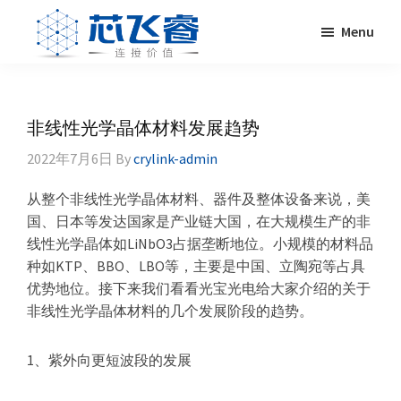
Skip
Skip
Skip
Skip
Menu
to
to
to
to
primary
main
primary
footer
Laser
激
navigation
content
sidebar
Crylink
光
晶
非线性光学晶体材料发展趋势
体，
2022年7月6日
By
crylink-admin
非
线
从整个非线性光学晶体材料、器件及整体设备来说，美
性
国、日本等发达国家是产业链大国，在大规模生产的非
晶
线性光学晶体如LiNbO3占据垄断地位。小规模的材料品
体，
种如KTP、BBO、LBO等，主要是中国、立陶宛等占具
调
优势地位。接下来我们看看光宝光电给大家介绍的关于
Q
非线性光学晶体材料的几个发展阶段的趋势。
晶
体，
1、紫外向更短波段的发展
激
光