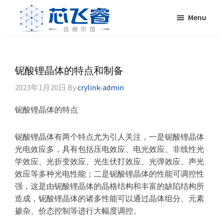
Skip
Skip
Skip
Skip
Menu
to
to
to
to
primary
main
primary
footer
Laser
激
navigation
content
sidebar
Crylink
光
晶
铌酸锂晶体的特点和制备
体，
2023年1月20日
By
crylink-admin
非
线
铌酸锂晶体的特点
性
晶
铌酸锂晶体有两个特点尤为引人关注，一是铌酸锂晶体
体，
光电效应多，具有包括压电效应、电光效应、非线性光
调
学效应、光折变效应、光生伏打效应、光弹效应、声光
Q
效应等多种光电性能；二是铌酸锂晶体的性能可调控性
晶
强，这是由铌酸锂晶体的晶格结构和丰富的缺陷结构所
体，
造成，铌酸锂晶体的诸多性能可以通过晶体组分、元素
激
掺杂、价态控制等进行大幅度调控。
光