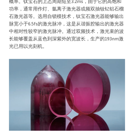
概率。钛宝石的上态周期短至3.2ms，由于它的高饱和
器
功率，通常用作灯、氩离子激光器或频双抽钕钇铝石榴
石激光器等。选用自锁模技术，钛宝石激光器能够输出
脉宽小于6.5fs的激光脉冲，这是从谐振腔输出的激光器
中相对性较窄的激光脉冲。通过双频技术，激光束的波
长能够覆盖从蓝色到深紫外的宽波长，生产的193nm激
光已用以光刻机。