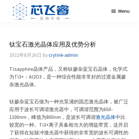
Skip
Skip
Skip
Skip
Menu
to
to
to
to
primary
main
primary
footer
Laser
激
navigation
content
sidebar
Crylink
光
晶
钛宝石激光晶体应用及优势分析
体，
2022年8月26日
By
crylink-admin
非
线
Ti:sapphire晶体产品，又称钛掺杂蓝宝石晶体，化学式
性
为Ti3+：Al2O3，是一种综合性能非常好的过渡金属掺
晶
杂激光晶体。
体，
调
钛掺杂蓝宝石做为一种光泵浦的固态激光晶体，被广泛
Q
应用于波长可调谐激光器中，可调谐范围为650-
晶
1100nm，峰值为800nm，是波长可调谐
激光晶体
中比
体，
较宽的一种。Ti3+离子具备相当大的增益带宽，这开启
激
了获得在短脉冲激光器中获得的非常宽的波长可调性的
光