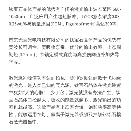
钛宝石晶体产品的优势有广阔的激光输出波长范围:660-
1050nm、广泛应用产生超短脉冲、Ti2O3掺杂浓度0.03-
0.25wt.%与质量原因(FOM，Figureofmerit)高达300等。
南京光宝光电科技有限公司的钛宝石晶体产品的优势有
宽波长可调性、宽吸收泵带、优异的输出效率、上态周
期短(3.2mm)、窄锁定模式宽度与高损伤阈值外加热导
率等。
激光脉冲峰值功率达到拍瓦、脉冲宽度达到数十飞秒级
的激光，是人类已知的亮光源。钛宝石晶体在激光装置
中犹如“人的心脏”，少了它，激光就没有办法产生。钛
宝石晶体口径越大，吸收的能量就越多，激光输出的功
率也就越高。这款产品有上态寿命短，饱和功率高等特
性，能够运用在灯、氩离子激光器或频双抽钕钇铝石榴
石激光器当中。