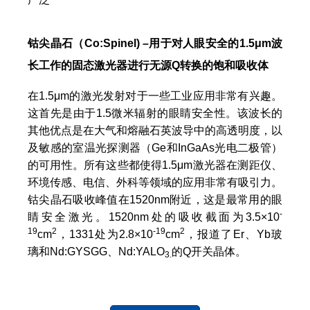
钴尖晶石（Co:Spinel)
–
用于对人眼安全的
1.5μm
波
长工作的固态激光器进行无源
Q
转换的饱和吸收体
在1.5μm的激光发射对于一些工业应用非常有兴趣。
这首先是由于1.5微米辐射的眼睛安全性。该波长的
其他优点是在大气和熔融石英波导中的高透明度，以
及敏感的室温光探测器（Ge和InGaAs光电二极管）
的可用性。所有这些都使得1.5μm激光器在测距仪、
环境传感、电信、外科等领域的应用非常有吸引力。
钴尖晶石吸收峰值在1520nm附近，这是最常用的眼
-
睛安全激光。1520nm处的吸收截面为3.5×10
19
2
-19
2
cm
，1331处为2.8×10
cm
，报道了Er、Yb玻
璃和Nd:GYSGG、Nd:YALO
的Q开关晶体。
3.