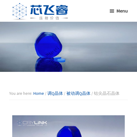
Skip
Skip
Skip
Skip
Menu
to
to
to
to
primary
main
primary
footer
Laser
激
navigation
content
sidebar
Crylink
光
晶
体，
非
线
性
晶
体，
调
You are here:
Home
/
调Q晶体
/
被动调Q晶体
/
钴尖晶石晶体
Q
晶
体，
激
光