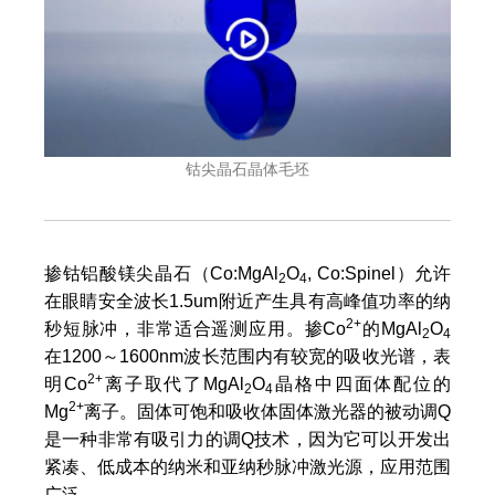
器
钴尖晶石晶体毛坯
掺钴铝酸镁尖晶石（Co:MgAl
O
, Co:Spinel）允许
2
4
在眼睛安全波长1.5um附近产生具有高峰值功率的纳
2+
秒短脉冲，非常适合遥测应用。掺Co
的MgAl
O
2
4
在1200～1600nm波长范围内有较宽的吸收光谱，表
2+
明Co
离子取代了MgAl
O
晶格中四面体配位的
2
4
2+
Mg
离子。固体可饱和吸收体固体激光器的被动调Q
是一种非常有吸引力的调Q技术，因为它可以开发出
紧凑、低成本的纳米和亚纳秒脉冲激光源，应用范围
广泛