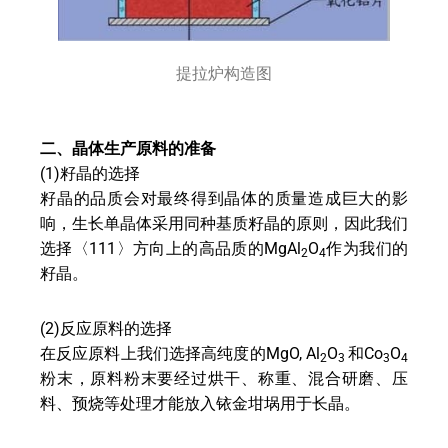
提拉炉构造图
二、晶体生产原料的准备
(1)籽晶的选择
籽晶的品质会对最终得到晶体的质量造成巨大的影
响，生长单晶体采用同种基质籽晶的原则，因此我们
选择〈111〉方向上的高品质的MgAl
O
作为我们的
2
4
籽晶。
(2)反应原料的选择
在反应原料上我们选择高纯度的MgO, Al
O
和Co
O
2
3
3
4
粉末，原料粉末要经过烘干、称重、混合研磨、压
料、预烧等处理才能放入铱金坩埚用于长晶。