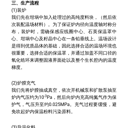
三、生产流程
(1)装炉
我们先在坩埚中加入处理过的高纯度料块，（然后依
次装配温场材料）。为了保证炉内径向温度轴对称分
布，装炉时，需确保感应线圈中心、石英保温罩中
心、坩埚中心及籽晶中心在一条铅垂线上。温场设计
是得到优质晶体的基础，因此选择合适的温场环境也
很重要，选择合适的保温罩，并通过加盖不同口径的
氧化锆环来调整固液界面处以及整个生长腔内的温度
梯度。
(2)炉膛充气
我们先将炉膛抽成真空，依次开机械泵和扩散泵抽至
-3
炉内气压约为10
Pa，然后向炉内充高纯氮气作为保
护气，气压升至约0.025MPa。充气过程要缓慢，避
免吹起炉内保温粉料污染原料。
(3)升温化料