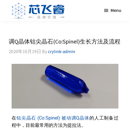
Skip
Skip
Skip
Menu
to
to
to
primary
main
footer
Laser
激
navigation
content
Crylink
光
晶
调Q晶体钴尖晶石(Co:Spinel)生长方法及流程
体，
2020年10月19日
By
crylink-admin
非
线
性
晶
体，
调
Q
晶
体，
激
在
钴尖晶石 (Co:Spinel) 被动调Q晶体
的人工制备过
光
程中，目前最常用的方法为提拉法。