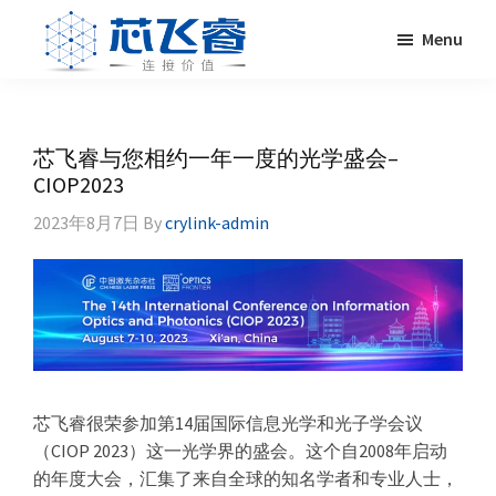
Skip
Skip
Skip
Skip
Menu
to
to
to
to
primary
main
primary
footer
Laser
激
navigation
content
sidebar
Crylink
光
晶
芯飞睿与您相约一年一度的光学盛会–
体，
CIOP2023
非
2023年8月7日
By
crylink-admin
线
性
晶
体，
调
Q
晶
体，
芯飞睿很荣参加第14届国际信息光学和光子学会议
激
（CIOP 2023）这一光学界的盛会。这个自2008年启动
光
的年度大会，汇集了来自全球的知名学者和专业人士，