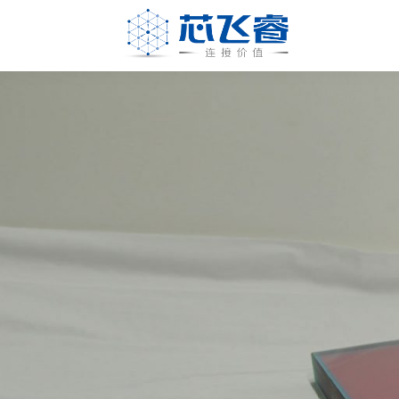
Skip
Skip
Skip
Skip
to
to
to
to
primary
main
primary
footer
Laser
激
navigation
content
sidebar
Crylink
光
晶
体，
非
线
性
晶
体，
调
Q
晶
体，
激
光