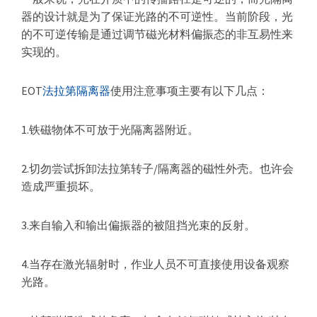
器
器的设计就是为了保证光路的不可逆性。当前阶段，光
的不可逆传输是通过调节磁光材料偏振态的非互易性来
实现的。
EOT
法拉第隔离器
使用注意事项主要有以下几点：
1.铁磁物体不可放于光隔离器附近。
2.切勿尝试拆卸法拉第转子/隔离器的磁性外壳。也许会
造成严重损坏。
3.来自输入和输出偏振器的被阻挡光束的反射。
4.当存在激光辐射时，作业人员不可直接使用设备观察
光路。