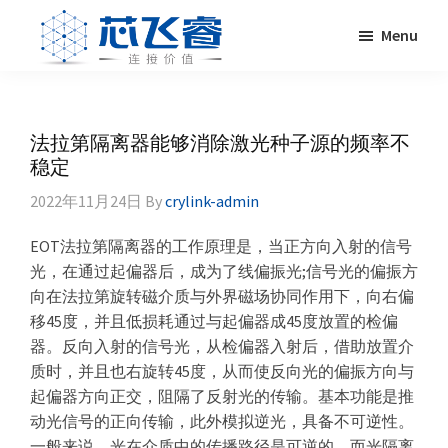
Skip
Skip
Skip
Skip
Menu
to
to
to
to
primary
main
primary
footer
Laser
激
navigation
content
sidebar
Crylink
光
晶
法拉第隔离器能够消除激光种子源的频率不
体，
稳定
非
2022年11月24日
By
crylink-admin
线
性
EOT法拉第隔离器的工作原理是，当正方向入射的信号
晶
光，在通过起偏器后，成为了线偏振光;信号光的偏振方
体，
向在法拉第旋转磁介质与外界磁场协同作用下，向右偏
调
移45度，并且低损耗通过与起偏器成45度放置的检偏
Q
器。反向入射的信号光，从检偏器入射后，借助放置介
晶
质时，并且也右旋转45度，从而使反向光的偏振方向与
体，
起偏器方向正交，阻隔了反射光的传输。基本功能是推
激
动光信号的正向传输，此外模拟逆光，具备不可逆性。
光
一般来说，光在介质中的传播路径是可逆的，而光隔离