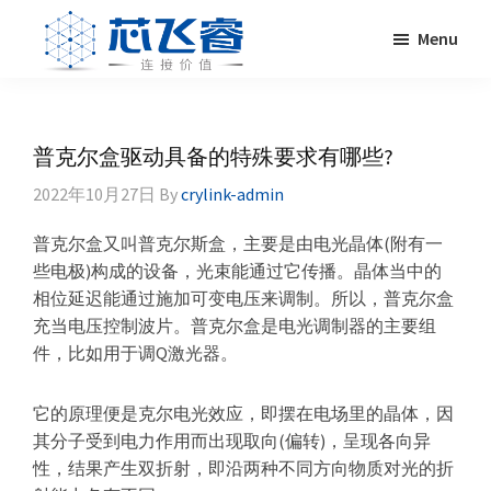
Skip
Skip
Skip
Skip
Menu
to
to
to
to
primary
main
primary
footer
Laser
激
navigation
content
sidebar
Crylink
光
晶
普克尔盒驱动具备的特殊要求有哪些?
体，
2022年10月27日
By
crylink-admin
非
线
普克尔盒又叫普克尔斯盒，主要是由电光晶体(附有一
性
些电极)构成的设备，光束能通过它传播。晶体当中的
晶
相位延迟能通过施加可变电压来调制。所以，普克尔盒
体，
充当电压控制波片。普克尔盒是电光调制器的主要组
调
件，比如用于调Q激光器。
Q
晶
它的原理便是克尔电光效应，即摆在电场里的晶体，因
体，
其分子受到电力作用而出现取向(偏转)，呈现各向异
激
性，结果产生双折射，即沿两种不同方向物质对光的折
光