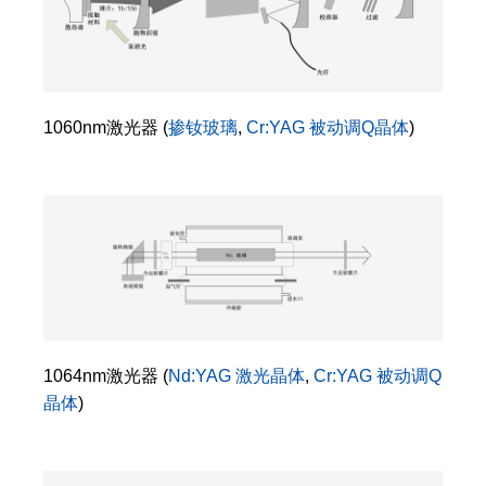
1060nm激光器 (
掺钕玻璃
,
Cr:YAG 被动调Q晶体
)
1064nm激光器 (
Nd:YAG 激光晶体
,
Cr:YAG 被动调Q
晶体
)