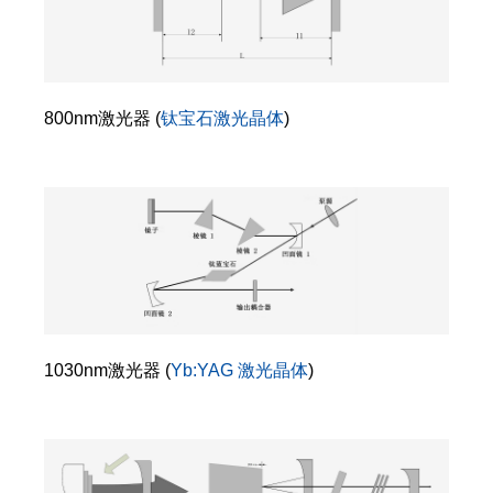
800nm激光器 (
钛宝石激光晶体
)
1030nm激光器 (
Yb:YAG 激光晶体
)