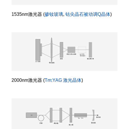
1535nm激光器 (
掺钕玻璃
,
钴尖晶石被动调Q晶体
)
2000nm激光器 (
Tm:YAG 激光晶体
)