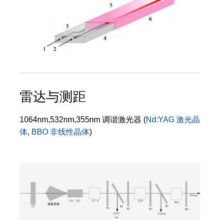
雷达与测距
1064nm,532nm,355nm 调谐激光器 (
Nd:YAG 激光晶
体
,
BBO 非线性晶体
)