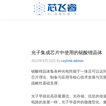
Skip
Skip
Skip
Skip
to
to
to
to
primary
main
primary
footer
Laser
激
navigation
content
sidebar
Crylink
光
晶
体，
非
线
光子集成芯片中使用的铌酸锂晶体
性
晶
2022年8月10日
By
crylink-admin
体，
铌酸锂晶体集各种光电性能于一体且可以达
调
芯片理论、制备与应用等核心技术发展与完善
Q
战略性基础支撑。
晶
体，
激
光子早就在高容量通信、光存储、信息的传
光
电路的发展一样，光子学器件的微微型化、