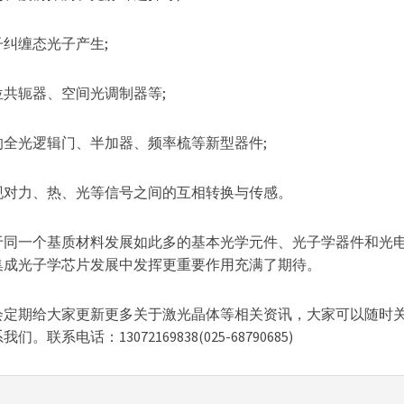
纠缠态光子产生;
共轭器、空间光调制器等;
全光逻辑门、半加器、频率梳等新型器件;
现对力、热、光等信号之间的互相转换与传感。
于同一个基质材料发展如此多的基本光学元件、光子学器件和光
集成光子学芯片发展中发挥更重要作用充满了期待。
会定期给大家更新更多关于激光晶体等相关资讯，大家可以随时
话：13072169838(025-68790685)