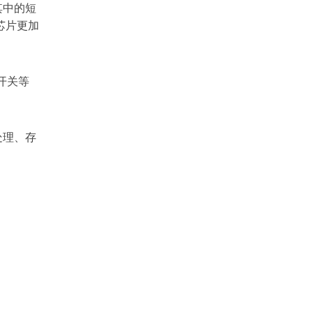
其中的短
芯片更加
开关等
处理、存